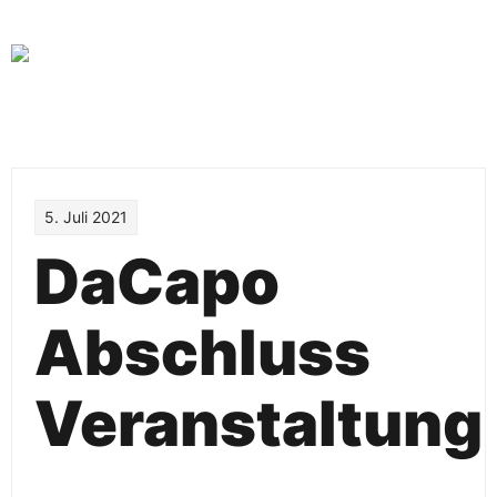
Skip
to
content
5. Juli 2021
DaCapo
Abschluss
Veranstaltung