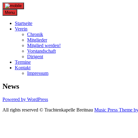
Skip
to
Menu
content
Startseite
Verein
Chronik
Mitglieder
Mitglied werden!
Vorstandschaft
Dirigent
Termine
Kontakt
Impressum
News
Powered by WordPress
All rights reserved © Trachtenkapelle Breitnau
Music Press Theme